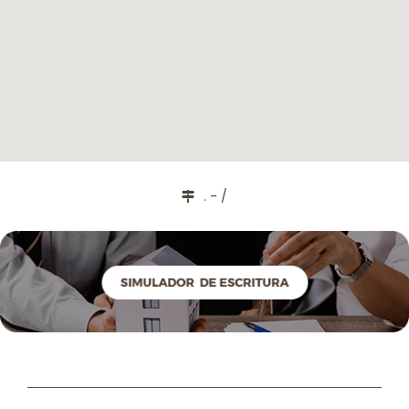
. - /