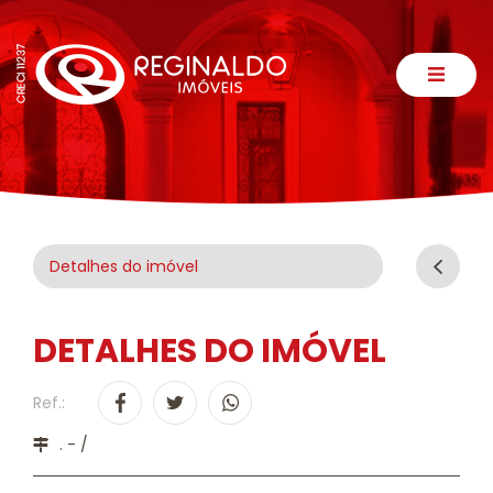
Detalhes do imóvel
DETALHES DO IMÓVEL
Ref.:
. - /