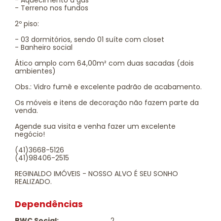
- Aquecimento à gás
- Terreno nos fundos
2º piso:
- 03 dormitórios, sendo 01 suíte com closet
- Banheiro social
Ático amplo com 64,00m² com duas sacadas (dois
ambientes)
Obs.: Vidro fumê e excelente padrão de acabamento.
Os móveis e itens de decoração não fazem parte da
venda.
Agende sua visita e venha fazer um excelente
negócio!
(41)3668-5126
(41)98406-2515
REGINALDO IMÓVEIS - NOSSO ALVO É SEU SONHO
REALIZADO.
Dependências
BWC Social:
2