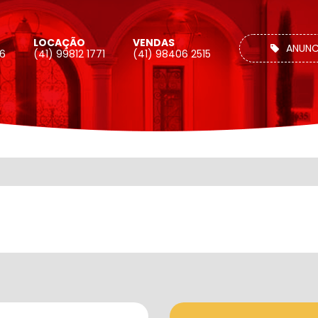
LOCAÇÃO
VENDAS
ANUNC
26
(41) 99812 1771
(41) 98406 2515