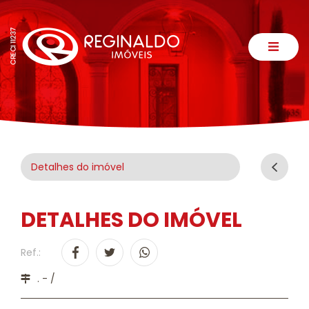
Detalhes do imóvel
DETALHES DO IMÓVEL
Ref.:
. - /