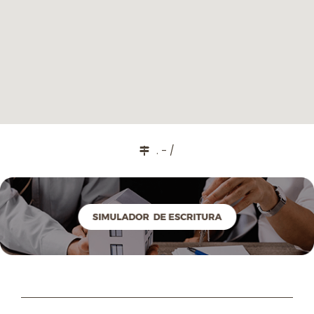
. - /