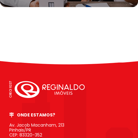
ONDE ESTAMOS?
Av. Jacob Macanham, 213
Pinhais/PR
CEP: 83320-352