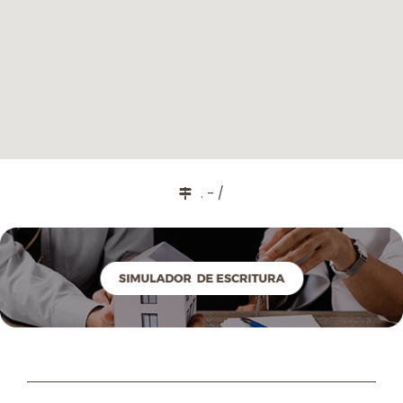
. - /