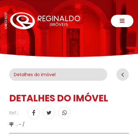
Detalhes do imóvel
DETALHES DO IMÓVEL
Ref.:
. - /