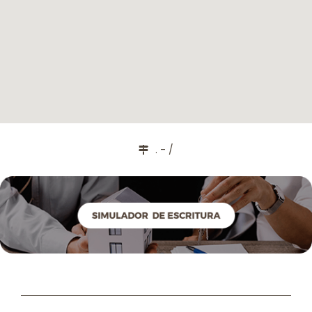
. - /