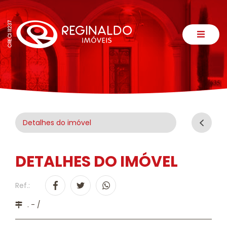
Detalhes do imóvel
DETALHES DO IMÓVEL
Ref.:
. - /