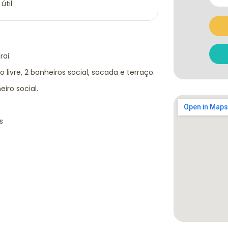
útil
ai.
ivre, 2 banheiros social, sacada e terraço.
iro social.
s