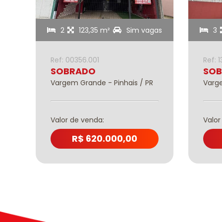
2
123,35 m²
Sim vagas
3
Ref: 00356.001
Ref: 
SOBRADO
SO
Vargem Grande - Pinhais / PR
Varge
Valor de venda:
Valor
R$ 620.000,00