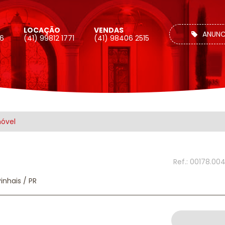
LOCAÇÃO
VENDAS
ANUNC
26
(41) 99812 1771
(41) 98406 2515
móvel
Ref.: 00178.00
inhais / PR