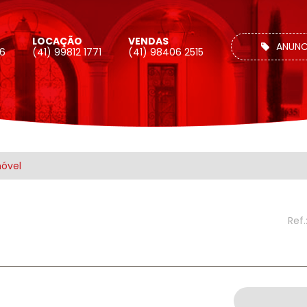
LOCAÇÃO
VENDAS
ANUNC
26
(41) 99812 1771
(41) 98406 2515
móvel
Ref.