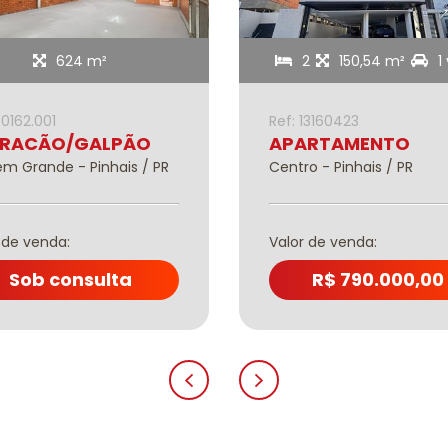
624 m²
2
150,54 m²
1
00162.001
Ref: 13160423
RACÃO/GALPÃO
APARTAMENTO
m Grande - Pinhais / PR
Centro - Pinhais / PR
 de venda:
Valor de venda:
Sob consulta
R$ 790.000,00