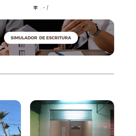
. - /