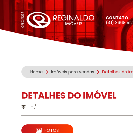
CONTATO
(41) 3668 51
Home
Imóveis para vendas
Detalhes do i
DETALHES DO IMÓVEL
. - /
FOTOS