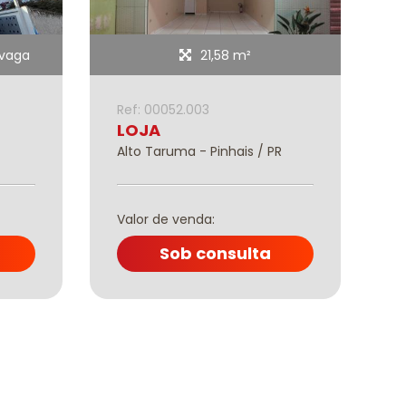
 vaga
21,58 m²
Ref: 00052.003
R
LOJA
T
Alto Taruma - Pinhais / PR
J
Valor de venda:
V
Sob consulta