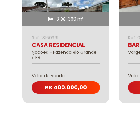
a
3
360 m²
Ref: 13160391
Ref: 
CASA RESIDENCIAL
BAR
Nacoes - Fazenda Rio Grande
Varge
/ PR
Valor de venda:
Valor
R$ 400.000,00