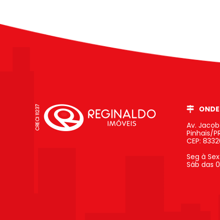
ONDE
Av. Jaco
Pinhais/P
CEP: 833
Seg à Sex
Sáb das 0