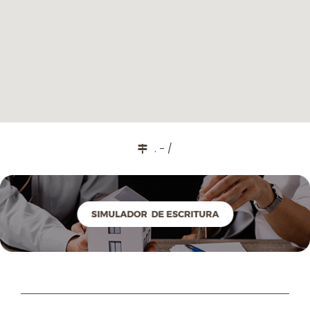
. - /