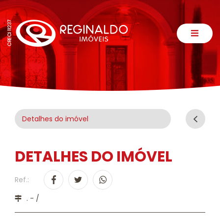
Detalhes do imóvel
DETALHES DO IMÓVEL
Ref.:
. - /