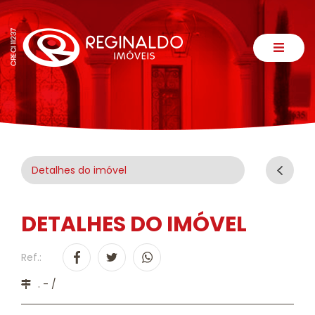
Detalhes do imóvel
DETALHES DO IMÓVEL
Ref.:
. - /