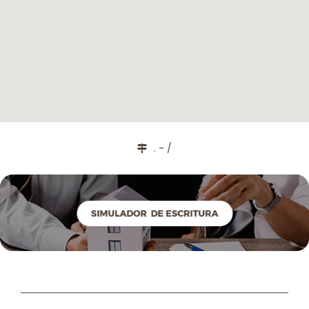
. - /