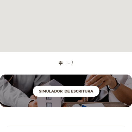
. - /