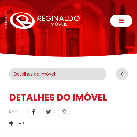
Detalhes do imóvel
DETALHES DO IMÓVEL
Ref.:
. - /