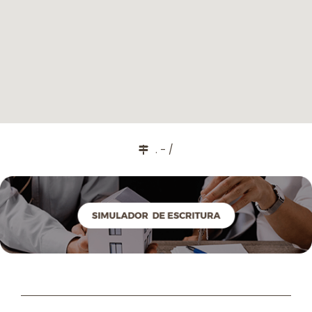
. - /