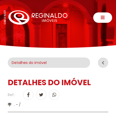
Detalhes do imóvel
DETALHES DO IMÓVEL
Ref.:
. - /