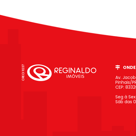
ONDE
Av. Jaco
Pinhais/P
CEP: 833
Seg à Sex
Sáb das 0