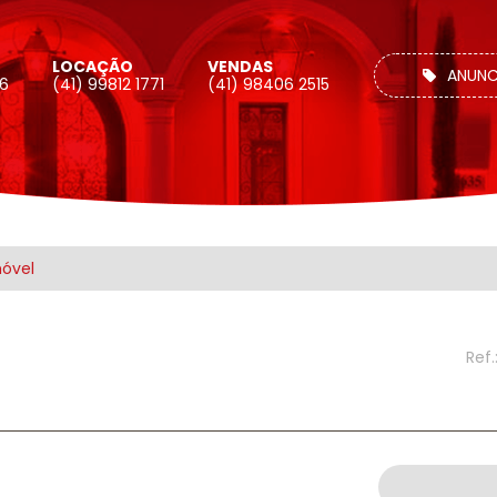
LOCAÇÃO
VENDAS
ANUNC
26
(41) 99812 1771
(41) 98406 2515
móvel
Ref.