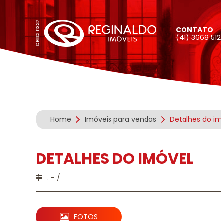
CONTATO
(41) 3668 51
Home
Imóveis para vendas
Detalhes do i
DETALHES DO IMÓVEL
. - /
FOTOS