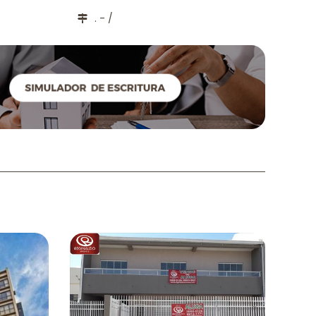
. - /