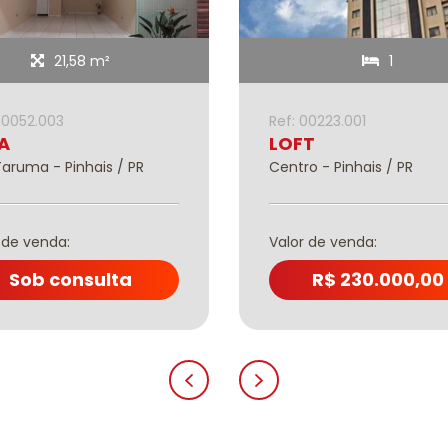
21,58 m²
1
00052.003
Ref: 00223.001
A
LOFT
Taruma - Pinhais / PR
Centro - Pinhais / PR
 de venda:
Valor de venda:
Sob consulta
R$ 230.000,00