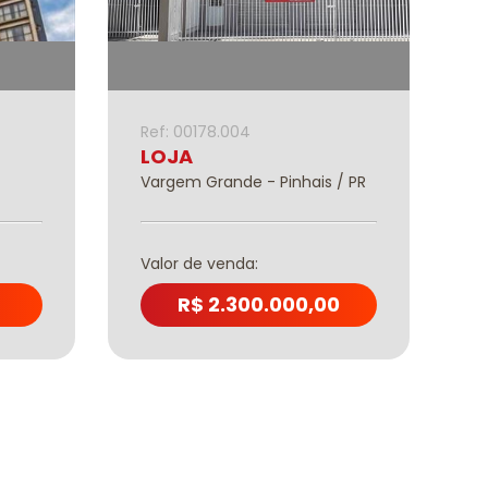
Ref: 00178.004
R
LOJA
C
Vargem Grande - Pinhais / PR
B
Valor de venda:
V
R$ 2.300.000,00