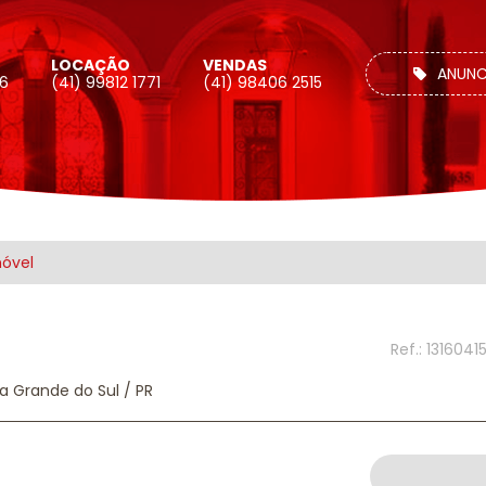
LOCAÇÃO
VENDAS
ANUNC
26
(41) 99812 1771
(41) 98406 2515
móvel
Ref.: 1316041
na Grande do Sul / PR