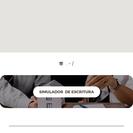
. - /