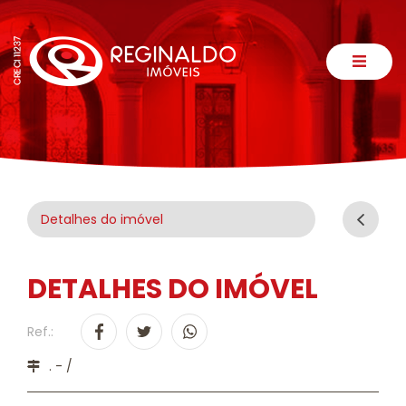
Detalhes do imóvel
DETALHES DO IMÓVEL
Ref.:
. - /