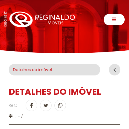
Detalhes do imóvel
DETALHES DO IMÓVEL
Ref.:
. - /