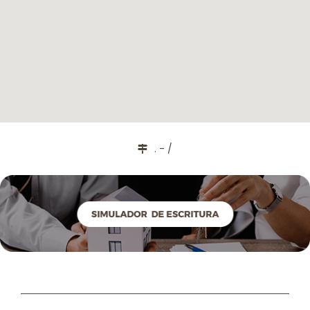
. - /