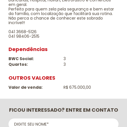
bancárias, Hospital, Havan, Eletrorastro e comércios
em geral.
Perfeito para quem zela pela segurança e bem estar
da família, com localização que facilitará sua rotina.
Não perca a chance de conhecer este sobrado
incrível!!
041 3668-5126
041 98406-2515
Dependências
BWC Social:
3
Quartos:
3
OUTROS VALORES
Valor de venda:
R$ 675.000,00
FICOU INTERESSADO? ENTRE EM CONTATO