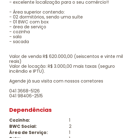
- excelente localização para o seu comércio!!
- Área superior contendo:
- 02 dormitórios, sendo uma suíte
- 01 BWC com box
- área de serviço
- cozinha
- sala
- sacada
Valor de venda R$ 620.000,00 (seiscentos e vinte mil
reais)
Valor de locação: R$ 3.000,00 mais taxas (seguro
incêndio e IPTU).
Agende já sua visita com nossos corretores
041 3668-5126
041 98406-2515
Dependências
Cozinha:
1
BWC Social:
2
Área de Serviço:
1