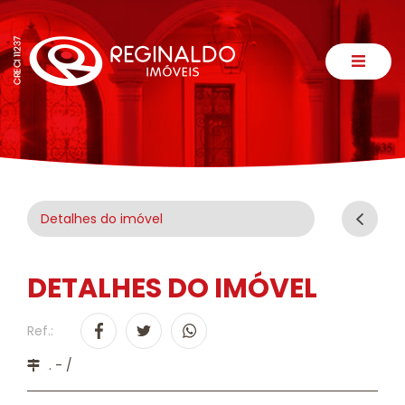
Detalhes do imóvel
DETALHES DO IMÓVEL
Ref.:
. - /