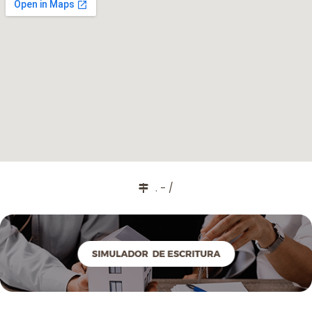
. - /