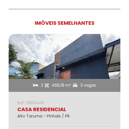
IMÓVEIS SEMELHANTES
2
466,19 m²
3 vagas
Ref: 13160449
CASA RESIDENCIAL
Alto Taruma - Pinhais / PR