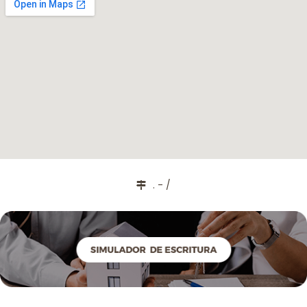
. - /