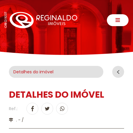
Detalhes do imóvel
DETALHES DO IMÓVEL
Ref.:
. - /