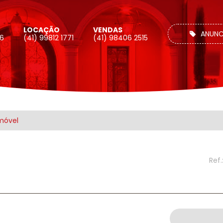
LOCAÇÃO
VENDAS
ANUNC
26
(41) 99812 1771
(41) 98406 2515
móvel
Ref.