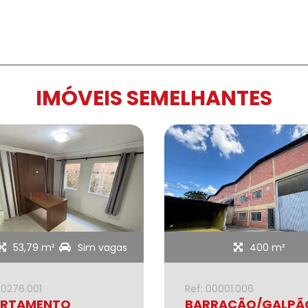
IMÓVEIS SEMELHANTES
53,79 m²
Sim vagas
400 m²
00276.001
Ref: 00001.006
RTAMENTO
BARRACÃO/GALPÃ