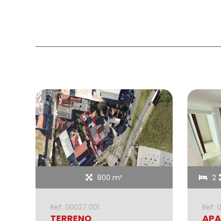
800 m²
2
Ref: 00027.001
Ref: 
TERRENO
APA