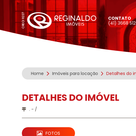
CONTATO
(41) 3668 51
Home
Imóveis para locação
Detalhes do i
DETALHES DO IMÓVEL
. - /
FOTOS