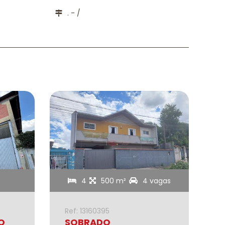
. - /
4
500 m²
4 vagas
Ref: 13160395
R
O
SOBRADO
C