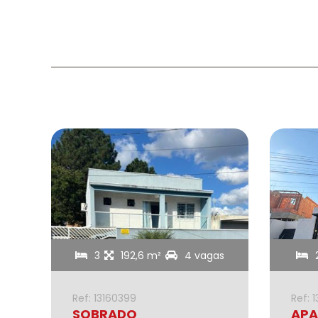
gas
3
192,6 m²
4 vagas
Ref: 13160399
Ref: 
SOBRADO
APA