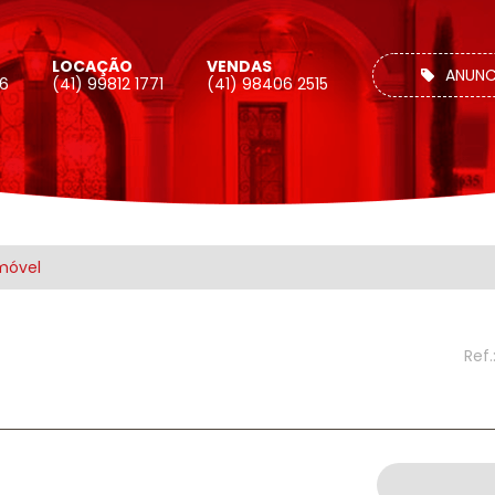
LOCAÇÃO
VENDAS
ANUNC
26
(41) 99812 1771
(41) 98406 2515
móvel
Ref.