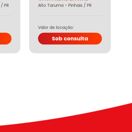
 / PR
Alto Taruma - Pinhais / PR
J
Valor de locação:
V
Sob consulta