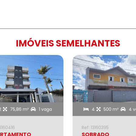
IMÓVEIS SEMELHANTES
2
75,86 m²
1 vaga
4
500 m²
4 
13160416
Ref: 13160395
RTAMENTO
SOBRADO