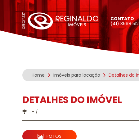
CONTATO
(41) 3668 51
Home
Imóveis para locação
Detalhes do i
DETALHES DO IMÓVEL
. - /
FOTOS