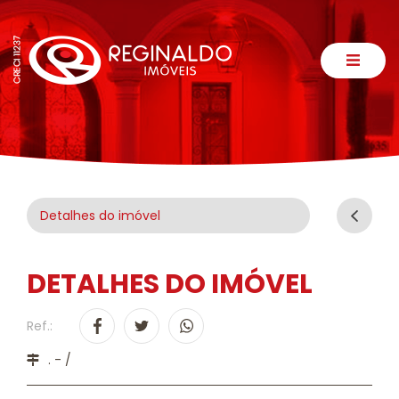
Detalhes do imóvel
DETALHES DO IMÓVEL
Ref.:
. - /