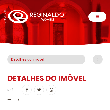
Detalhes do imóvel
DETALHES DO IMÓVEL
Ref.:
. - /