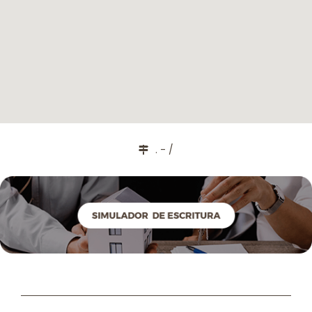
. - /