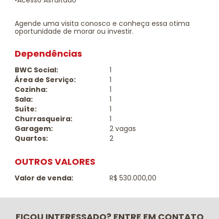
•Acesso Asfaltado
Agende uma visita conosco e conheça essa otima
oportunidade de morar ou investir.
Dependências
BWC Social:
1
Área de Serviço:
1
Cozinha:
1
Sala:
1
Suíte:
1
Churrasqueira:
1
Garagem:
2 vagas
Quartos:
2
OUTROS VALORES
Valor de venda:
R$ 530.000,00
FICOU INTERESSADO? ENTRE EM CONTATO