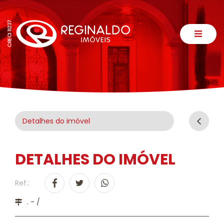
Detalhes do imóvel
DETALHES DO IMÓVEL
Ref.:
. - /