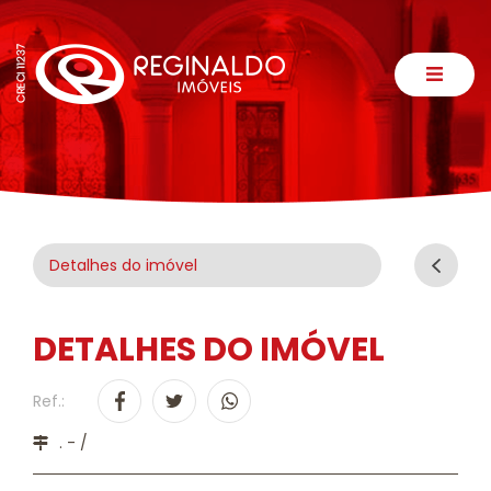
Detalhes do imóvel
DETALHES DO IMÓVEL
Ref.:
. - /