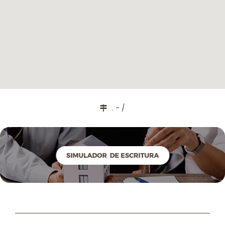
. - /