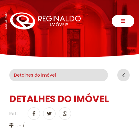
Detalhes do imóvel
DETALHES DO IMÓVEL
Ref.:
. - /