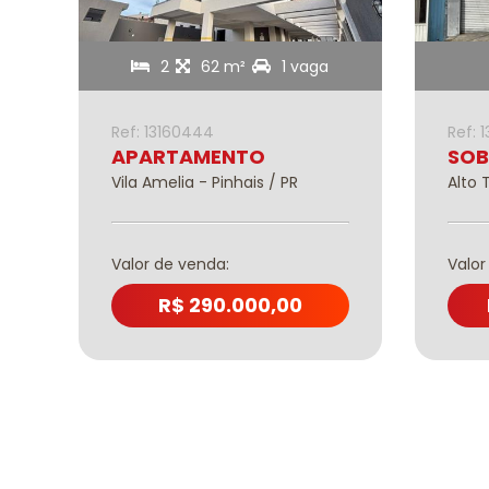
as
2
62 m²
1 vaga
Ref: 13160444
Ref: 
APARTAMENTO
SO
Vila Amelia - Pinhais / PR
Alto 
Valor de venda:
Valor
R$ 290.000,00