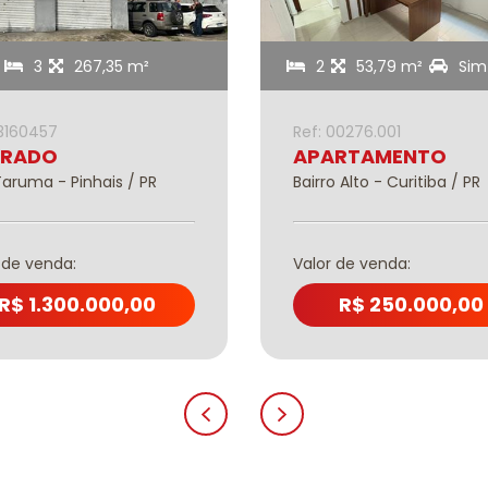
3
267,35 m²
2
53,79 m²
Sim
13160457
Ref: 00276.001
BRADO
APARTAMENTO
Taruma - Pinhais / PR
Bairro Alto - Curitiba / PR
 de venda:
Valor de venda:
R$ 1.300.000,00
R$ 250.000,00