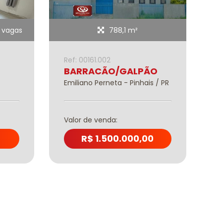
 vagas
788,1 m²
Ref: 00161.002
R
BARRACÃO/GALPÃO
T
Emiliano Perneta - Pinhais / PR
J
Valor de venda:
V
R$ 1.500.000,00