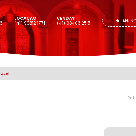
LOCAÇÃO
VENDAS
ANUNC
26
(41) 99812 1771
(41) 98406 2515
móvel
Ref.