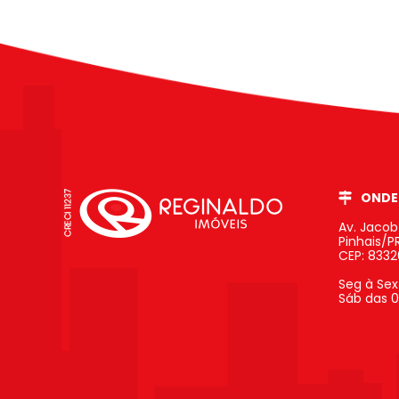
ONDE
Av. Jaco
Pinhais/P
CEP: 833
Seg à Sex
Sáb das 0