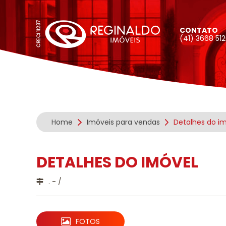
CONTATO
(41) 3668 51
Home
Imóveis para vendas
Detalhes do i
DETALHES DO IMÓVEL
. - /
FOTOS