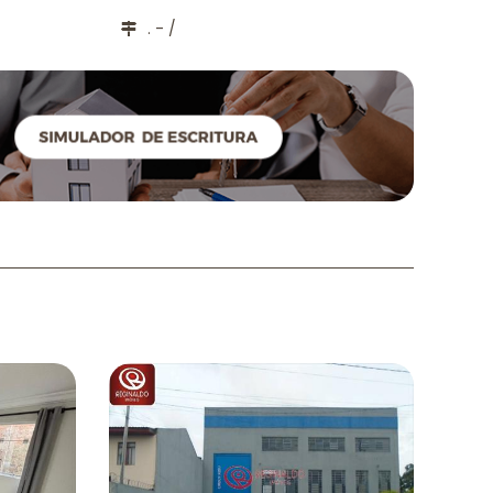
. - /