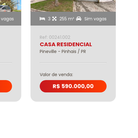
 vagas
3
255 m²
Sim vagas
Ref: 00241.002
R
CASA RESIDENCIAL
Pineville - Pinhais / PR
C
Valor de venda:
V
R$ 590.000,00