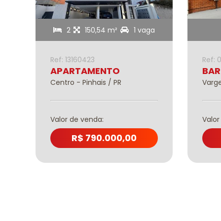
2
150,54 m²
1 vaga
Ref: 13160423
Ref: 
APARTAMENTO
BAR
Centro - Pinhais / PR
Varge
Valor de venda:
Valor
R$ 790.000,00