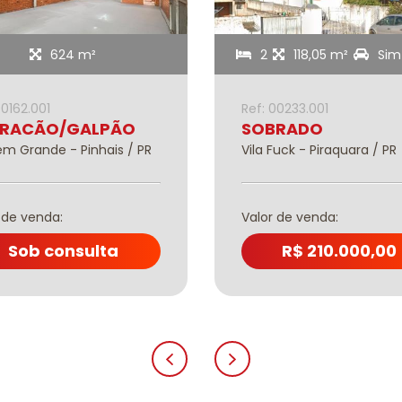
624 m²
2
118,05 m²
Sim
00162.001
Ref: 00233.001
RACÃO/GALPÃO
SOBRADO
m Grande - Pinhais / PR
Vila Fuck - Piraquara / PR
 de venda:
Valor de venda:
Sob consulta
R$ 210.000,00