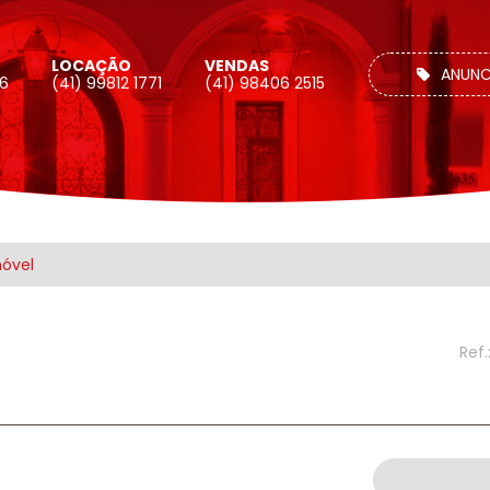
LOCAÇÃO
VENDAS
ANUNC
26
(41) 99812 1771
(41) 98406 2515
móvel
Ref.