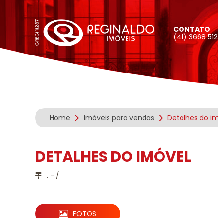
CONTATO
(41) 3668 51
Home
Imóveis para vendas
Detalhes do i
DETALHES DO IMÓVEL
. - /
FOTOS