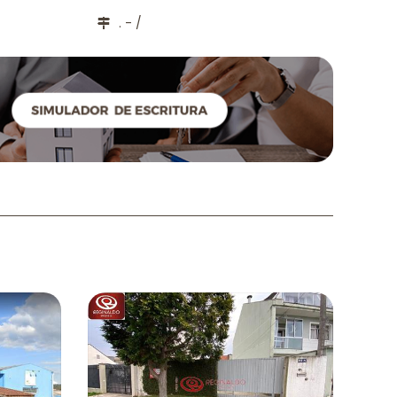
. - /