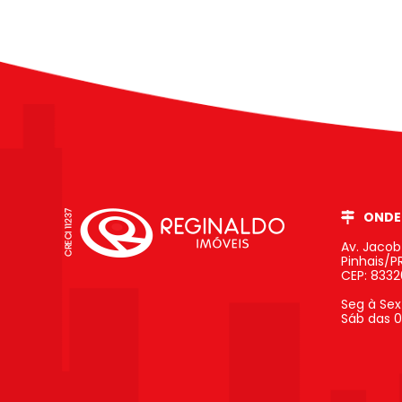
ONDE
Av. Jaco
Pinhais/P
CEP: 833
Seg à Sex
Sáb das 0