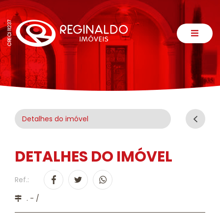
Detalhes do imóvel
DETALHES DO IMÓVEL
Ref.:
. - /