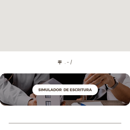
. - /