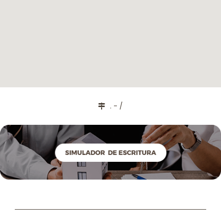
. - /