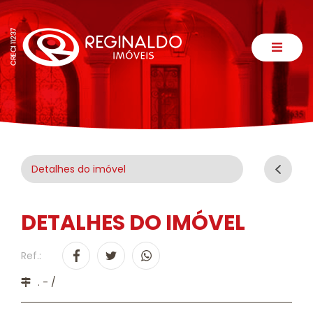
Detalhes do imóvel
DETALHES DO IMÓVEL
Ref.:
. - /