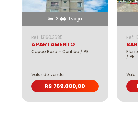
as
3
1 vaga
Ref: 13160.3685
Ref: 
APARTAMENTO
BAR
Capao Raso - Curitiba / PR
Plant
/ PR
Valor de venda:
Valor
R$ 769.000,00