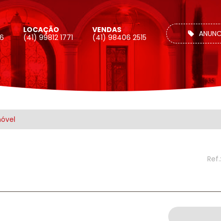
LOCAÇÃO
VENDAS
ANUNC
26
(41) 99812 1771
(41) 98406 2515
móvel
Ref.