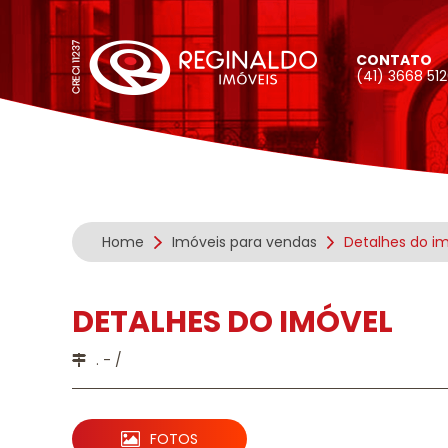
CONTATO
(41) 3668 51
Home
Imóveis para vendas
Detalhes do i
DETALHES DO IMÓVEL
. - /
FOTOS