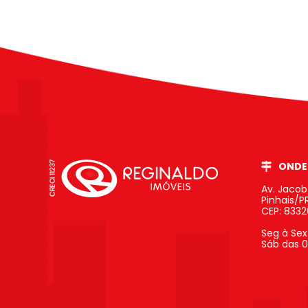
ONDE
Av. Jaco
Pinhais/P
CEP: 833
Seg à Sex
Sáb das 0