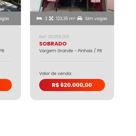
agas
2
123,35 m²
Sim vagas
Ref: 00356.001
R
SOBRADO
PR
Vargem Grande - Pinhais / PR
J
Valor de venda:
V
R$ 620.000,00