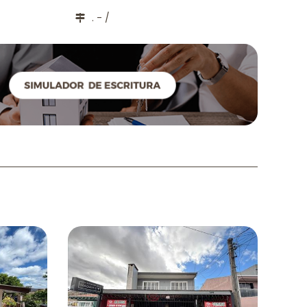
. - /