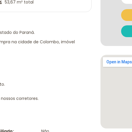
53,67 m² total
Estado do Paraná.
ompra na cidade de Colombo, imóvel
to.
nossos corretores.
liado:
Não