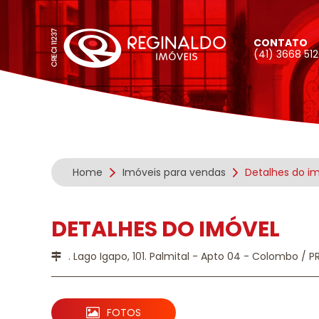
CONTATO
(41) 3668 51
Home
Imóveis para vendas
Detalhes do i
DETALHES DO IMÓVEL
. Lago Igapo, 101. Palmital - Apto 04 - Colombo / P
FOTOS