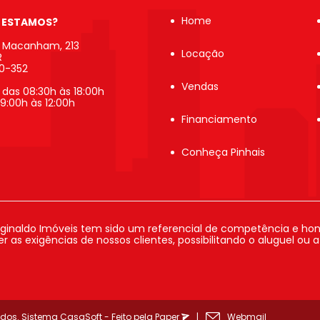
Home
 ESTAMOS?
b Macanham, 213
Locação
R
20-352
Vendas
 das 08:30h às 18:00h
9:00h às 12:00h
Financiamento
Conheça Pinhais
ginaldo Imóveis tem sido um referencial de competência e hon
 as exigências de nossos clientes, possibilitando o aluguel ou 
ados.
Sistema
CasaSoft
- Feito pela
Paper
|
Webmail