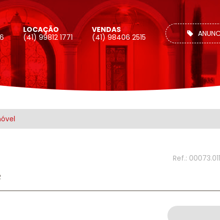
LOCAÇÃO
VENDAS
ANUNC
26
(41) 99812 1771
(41) 98406 2515
móvel
Ref.: 00073.01
R