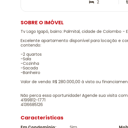
2
SOBRE O IMÓVEL
Tv Lago Igapó, bairro: Palmital, cidade de Colombo - 
Excelente apartamento disponível para locação e c
contendo:
-2 quartos
-Sala
-Cozinha
-Sacada
-Banheiro
Valor de venda: R$ 280.000,00 à vista ou financiamen
Não perca essa oportunidade! Agende sua visita com 
4199812-1771
4136685126
Características
Em Condomínio:
Sim
Mobi