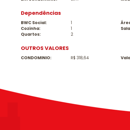
Dependências
BWC Social:
1
Área
Cozinha:
1
Sala
Quartos:
2
OUTROS VALORES
CONDOMINIO:
R$ 318,64
Valo