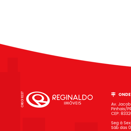
ONDE
Av. Jaco
Pinhais/P
CEP: 833
Seg à Sex
Sáb das 0