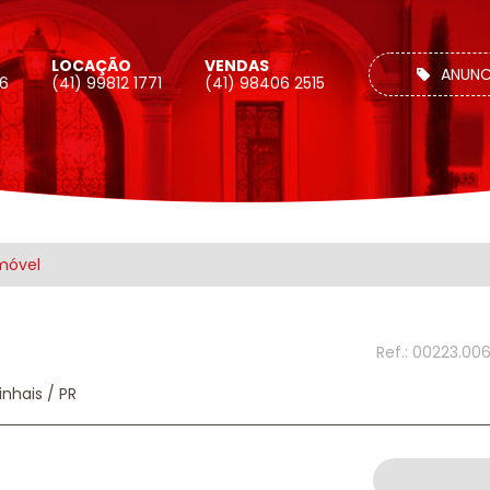
LOCAÇÃO
VENDAS
ANUNC
26
(41) 99812 1771
(41) 98406 2515
móvel
Ref.: 00223.00
inhais / PR