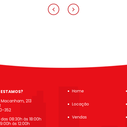
Home
 ESTAMOS?
b Macanham, 213
Locação
R
20-352
Vendas
 das 08:30h às 18:00h
9:00h às 12:00h