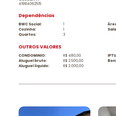
41984062515
Dependências
BWC Social:
1
Área
Cozinha:
1
Sala
Quartos:
3
OUTROS VALORES
CONDOMINIO:
R$ 480,00
IPTU
Aluguel bruto:
R$ 2.500,00
Bon
Aluguel líquido:
R$ 2.000,00