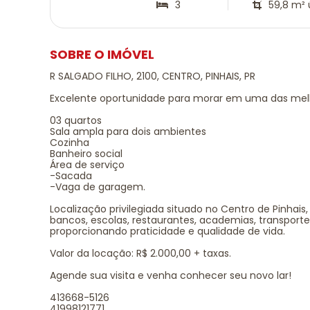
3
59,8 m² ú
SOBRE O IMÓVEL
R SALGADO FILHO, 2100, CENTRO, PINHAIS, PR
Excelente oportunidade para morar em uma das melho
03 quartos
Sala ampla para dois ambientes
Cozinha
Banheiro social
Área de serviço
-Sacada
-Vaga de garagem.
Localização privilegiada situado no Centro de Pinhai
bancos, escolas, restaurantes, academias, transporte
proporcionando praticidade e qualidade de vida.
Valor da locação: R$ 2.000,00 + taxas.
Agende sua visita e venha conhecer seu novo lar!
413668-5126
41998121771