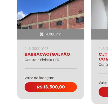
4.000 m²
Ref: 00001.003
Ref: 
BARRACÃO/GALPÃO
CJ
COM
Centro - Pinhais / PR
Centr
Valor de locação:
Valor
R$ 16.500,00