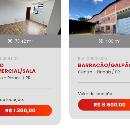
75,42 m²
400 m²
00058.002
Ref: 00001.006
TO
BARRACÃO/GALPÃ
ERCIAL/SALA
Centro - Pinhais / PR
o - Pinhais / PR
Valor de locação:
 de locação:
R$ 8.500,00
R$ 1.300,00