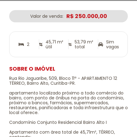
R$ 250.000,00
Valor de venda:
45,71 m²
53,79 m²
Sim
2
útil
total
vagas
SOBRE O IMÓVEL
Rua Rio Jaguaribe, 509, Bloco 11ª - APARTAMENTO 12
TÉRREO, Bairro Alto, Curitiba-PR.
apartamento localizado próximo a todo comércio do
bairro, com ponto de ônibus na porta do condomínio,
próximo a bancos, farmácias, supermercados,
restaurantes, panificadoras e toda infraestrutura que o
local oferece.
Condomínio Conjunto Residencial Bairro Alto I
Apartamento com área total de 45,71m², TÉRREO,