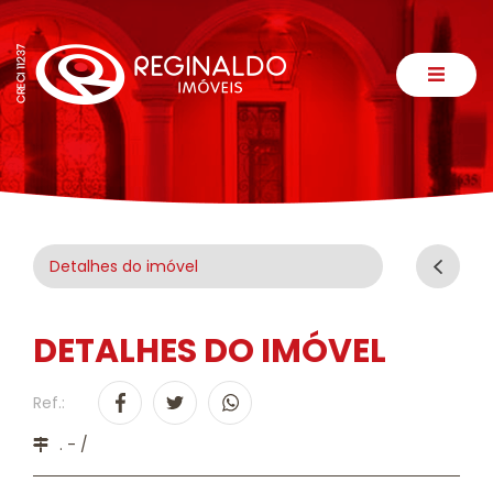
Detalhes do imóvel
DETALHES DO IMÓVEL
Ref.:
. - /