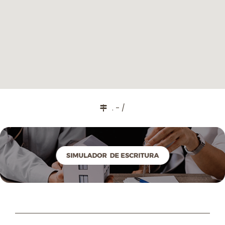
. - /