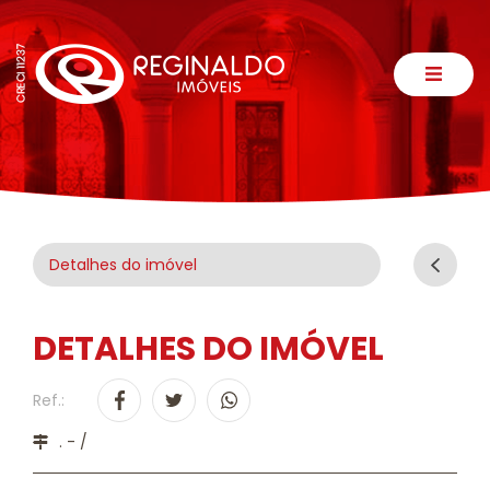
Detalhes do imóvel
DETALHES DO IMÓVEL
Ref.:
. - /