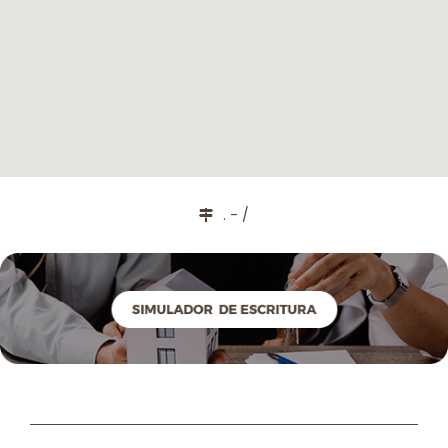
. - /